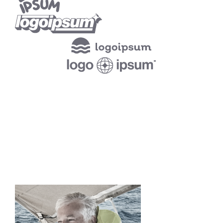
MEET US
Our Team