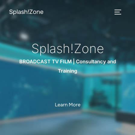
Zum
Splash!Zone
Inhalt
SEITEN
springen
Splash!Zone
BROADCAST TV FILM | Consultancy and
Training
Learn More